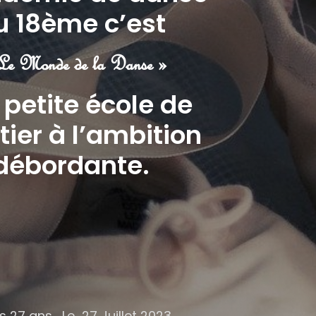
u 18ème c’est
e Monde de la Danse »
 petite école de
tier à l’ambition
débordante.
s 27 ans… Le 27 Juillet 2023