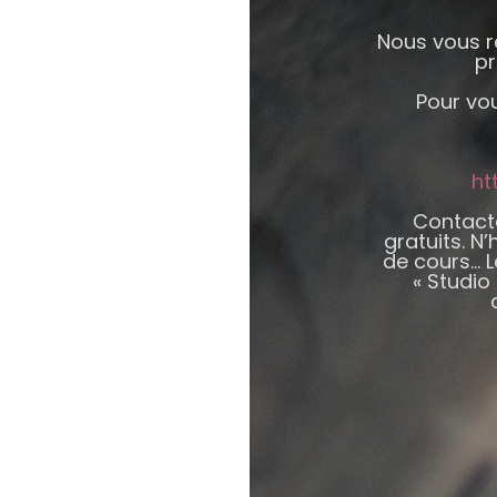
Nous vous r
pr
Pour vou
ht
Contact
gratuits. 
de cours… L
« Studio 