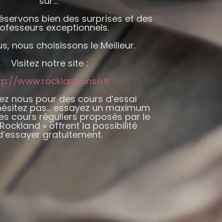
sûr…
éservons bien des surprises et des
ofesseurs exceptionnels.
s, nous choisissons le Meilleur.
Visitez notre site :
tp://www.rocklandanse.fr
ez nous pour des cours d’essai
N’hésitez pas… essayez un maximum
es cours réguliers proposés par le
Rockland » offrent la possibilité
d’essayer gratuitement.