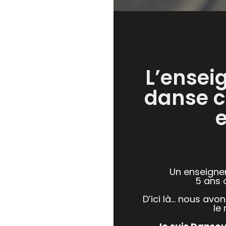
L’ensei
danse c
Un enseignem
5 ans 
D’ici là… nous avo
le