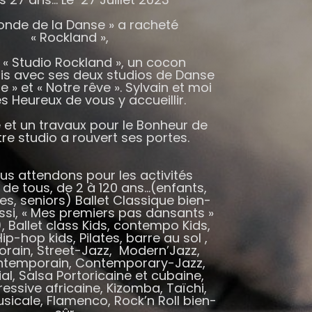
onde de la Danse » a racheté
« Rockland »,
« Studio Rockland », un cocon
s avec ses deux studios de Danse
te » et « Notre rêve ». Sylvain et moi
Heureux de vous y accueillir.
e et un travaux pour le Bonheur de
tre studio a rouvert ses portes.
s attendons pour les activités
de tous, de 2 à 120 ans…(enfants,
es, seniors) Ballet Classique bien-
ssi, « Mes premiers pas dansants »
, Ballet class Kids, contempo Kids,
Hip-hop kids, Pilates, barre au sol ,
ain, Street-Jazz, Modern’Jazz,
ntemporain, Contemporary-Jazz,
, Salsa Portoricaine et cubaine,
essive africaine, Kizomba, Taïchi,
icale, Flamenco, Rock’n Roll bien-