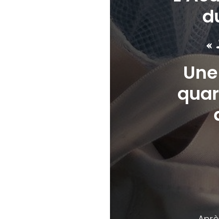
d
« L
Une
quar
Aprè