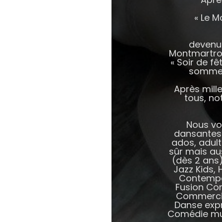
« Le M
devenu 
Montmartroi
« Soir de fê
sommes 
Après mill
tous, no
Nous vou
dansantes 
ados, adult
sûr mais au
(dès 2 ans)
Jazz Kids, 
Contempor
Fusion Co
Commercial
Danse expr
Comédie mus